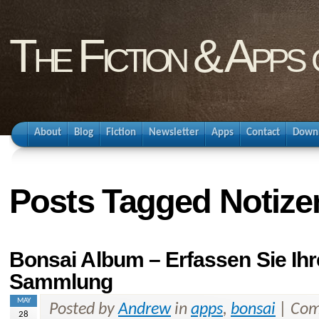
The Fiction & Apps
About
Blog
Fiction
Newsletter
Apps
Contact
Down
Posts Tagged Notize
Bonsai Album – Erfassen Sie Ih
Sammlung
MAY
Posted by
Andrew
in
apps
,
bonsai
|
Com
28