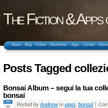
The Fiction & Apps
About
Blog
Fiction
Newsletter
Apps
Contact
Down
Posts Tagged collezi
Bonsai Album – segui la tua colle
bonsai
MAY
Posted by
Andrew
in
apps
,
bonsai
|
Com
10