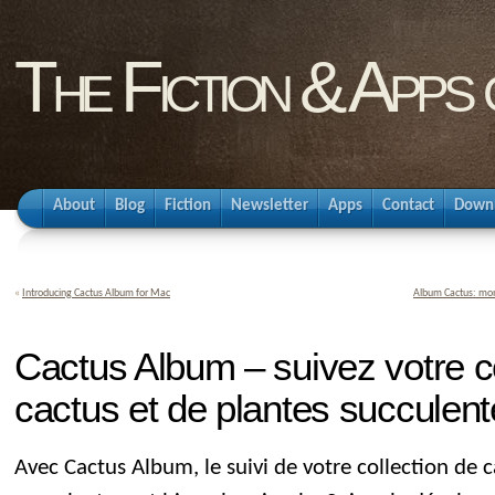
The Fiction & Apps
About
Blog
Fiction
Newsletter
Apps
Contact
Down
«
Introducing Cactus Album for Mac
Album Cactus: monit
Cactus Album – suivez votre co
cactus et de plantes succulen
Avec Cactus Album, le suivi de votre collection de c