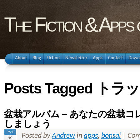
The Fiction & Apps
About
Blog
Fiction
Newsletter
Apps
Contact
Down
Posts Tagged ト
盆栽アルバム – あなたの盆栽
しましょう
MAY
Posted by
Andrew
in
apps
,
bonsai
|
Com
10